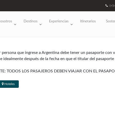
(+5
osotros
Destinos
Experiencias
Itinerarios
Soste
r persona que ingrese a Argentina debe tener un pasaporte con va
 e idealmente después de la fecha en que el titular del pasaporte
TE: TODOS LOS PASAJEROS DEBEN VIAJAR CON EL PASA
Hoteles
tralia, Nueva Zelanda y la mayoría de los países de Europa occid
o la mayoría de los visitantes obtienen un sellado de 90 días en
as: los artículos electrónicos (computadoras portátiles, cámaras
siempre que no estén destinados a la reventa. De tener muchos eq