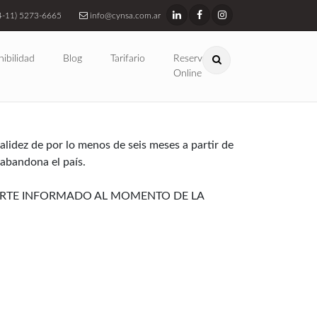
4-11) 5273-6665
info@cynsa.com.ar
nibilidad
Blog
Tarifario
Reservas
Online
lidez de por lo menos de seis meses a partir de
 abandona el país.
PORTE INFORMADO AL MOMENTO DE LA
ental no necesitan visa para visitar Argentina:
 su pasaporte.
 y teléfonos celulares) se pueden ingresar al
uipos, se recomienda llevar la lista con los