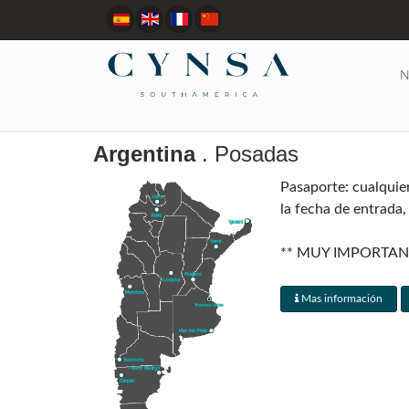
N
Argentina
. Posadas
Pasaporte: cualquie
la fecha de entrada,
** MUY IMPORTAN
RESERVA **
Mas información
Visados: Canadá, Aus
al momento del arrib
Regulaciones aduaner
país sin impuestos, 