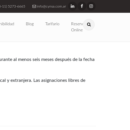
4-11) 5273-6665
info@cynsa.com.ar
nibilidad
Blog
Tarifario
Reservas
Online
urante al menos seis meses después de la fecha
l y extranjera. Las asignaciones libres de
I y XII libres de impuestos están sujetos a
nueces, carne y productos orgánicos. Las
, como Los Libertadores (el cruce desde
australianos deben pagar una "tarifa de