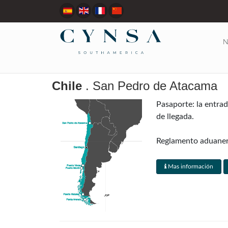
N
Chile
. San Pedro de Atacama
Pasaporte: la entra
de llegada.
Reglamento aduanero:
impuestos incluyen c
inspecciones aduaner
Mas información
máquinas de rayos X 
Mendoza, Argentina) 
Visas: generalmente 
reciprocidad" al lleg