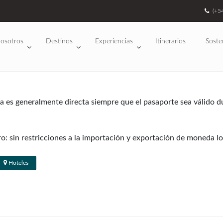
(+5
osotros
Destinos
Experiencias
Itinerarios
Soste
da es generalmente directa siempre que el pasaporte sea válido d
 sin restricciones a la importación y exportación de moneda loca
ompras de hasta US$ 500. Los viajeros que salen de las Regiones 
as internas; hay fuertes multas para frutas, lácteos, especias, 
Hoteles
se utilizan en los principales cruces fronterizos internacionales
y Pajaritos (el cruce desde Bariloche, Argentina).
no se requieren para estadías de hasta 90 días. Los ciudadanos 
ar por vía aérea.