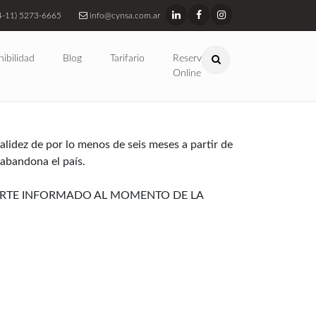
4-11) 5273-6665
info@cynsa.com.ar
nibilidad
Blog
Tarifario
Reservas
Online
lidez de por lo menos de seis meses a partir de
 abandona el país.
PORTE INFORMADO AL MOMENTO DE LA
ental no necesitan visa para visitar Argentina:
 su pasaporte.
 y teléfonos celulares) se pueden ingresar al
uipos, se recomienda llevar la lista con los