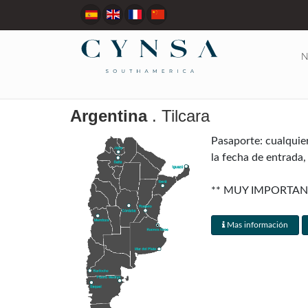
N
Argentina
. Tilcara
Pasaporte: cualquie
la fecha de entrada,
** MUY IMPORTAN
RESERVA **
Mas información
Visados: Canadá, Aus
al momento del arrib
Regulaciones aduaner
país sin impuestos, 