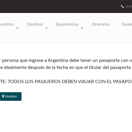
(+5
osotros
Destinos
Experiencias
Itinerarios
Soste
r persona que ingrese a Argentina debe tener un pasaporte con va
 e idealmente después de la fecha en que el titular del pasaporte
TE: TODOS LOS PASAJEROS DEBEN VIAJAR CON EL PASA
Hoteles
tralia, Nueva Zelanda y la mayoría de los países de Europa occid
o la mayoría de los visitantes obtienen un sellado de 90 días en
as: los artículos electrónicos (computadoras portátiles, cámaras
siempre que no estén destinados a la reventa. De tener muchos eq