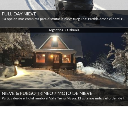
FULL DAY NIEVE
¡La opción más completa para disfrutar la nieve fueguina! Partida desde el hotel rumbo al valle Tierra Mayor donde comienza la aventura: nos subimos al vehículo especialmente equipado con orugas y comenzamos el cruce de la gran planicie nevada. El paseo pasa del valle al bosque y culmina en el refugio del Hachero donde tendremos tiempo de tomar fotografías en un paisaje de ensueño. Previa instrucción de nuestro guía nos calzamos las raquetas de nieve y nos dirigimos al refugio Nunatak donde almorzaremos en el Domo calefaccionado y dispondremos de tiempo para divertirnos con los trineos deslizadores. Luego del almuerzo realizamos la experiencia de pasear en un trineo tirado por huskies y conducir en una aventura guiada una moto de nieve. Esta excursión puede ser con opción de trineo o sin trineo. Las motos de nieve son para 2 personas.
Argentina / Ushuaia
NIEVE & FUEGO TRINEO / MOTO DE NIEVE
Partida desde el hotel rumbo el Valle Tierra Mayor. El guía nos indica el orden de las actividades y comenzamos la travesía cruzando el valle en medio de la noche invernal: un camino de antorchas nos marca el ingreso al bosque hasta llegar a la choza, donde el cocinero nos espera con las brochettes y el guiso cocinados al fuego, vino caliente, vinos y la especialidad de la noche "el café del Hachero"; la cena es matizada con una guitarreada. El regreso es con trineo de huskies y moto de nieve.