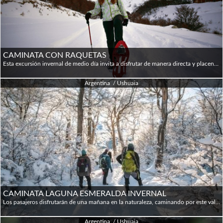
CAMINATA CON RAQUETAS
Esta excursión invernal de medio día invita a disfrutar de manera directa y placentera del Invierno tal como se manifiesta en los valles glaciarios, los bosques y las montañas nevadas de Tierra del Fuego. Diseñada para visitantes no acostumbrados a las actividades en lugares de baja temperatura, la propuesta es descubrir y contemplar la belleza de un lugar panorámico y pacífico, muy cerca de Ushuaia y muy lejos del ruido. Esta aventura activa comienza desde el hotel con un traslado corto de 20 km, hasta la reserva natural del valle Tierra Mayor, enmarcada por la sierra Alvear, donde la nieve del Invierno crea vistas de ensueño. Esta caminata de pocas horas de duración y dificultad baja permite, en poco tiempo, adentrarse en un paisaje de grandiosa belleza natural, sin mayor esfuerzo, para disfrutar de sus vistas y su silencio. El itinerario se adapta a las condiciones del tiempo de cada día y a las características físicas de los participantes: bastará con que los pasajeros vistan de manera adecuada y que no tengan problemas de movilidad. 09:00 / 9:20 Pick up por el hotel 09:50 Comienzo del sendero 10:00 Refugio. Equipamiento. 10:15 Comienzo caminata 11:30 Mirador del valle 12:15 Refugio. Snack c/bebidas calientes 13:15 Regreso al vehiculo 14:00 Arribo a Ushuaia **Todos los descriptivos e itinerarios son ilustrativos: los tiempos de las actividades, el orden de las mismas y los atractivos visitados pueden variar, de acuerdo a la evaluación del guía y las características del grupo.
Argentina / Ushuaia
CAMINATA LAGUNA ESMERALDA INVERNAL
Los pasajeros disfrutarán de una mañana en la naturaleza, caminando por este valle de montaña que con sus particulares formaciones ofrece un panorama impactante. Salimos de la ciudad por la Ruta Nacional N° 3 hasta llegar al punto de partida donde nos preparamos para continuar a pie. La duración aproximada desde el inicio de la caminata, hasta alcanzar la laguna es de 2 horas, en las que atravesaremos el bosque subantártico, los valles de turba cubierta de nieve y ríos congelados con diques de castores. Una vez que alcanzamos la laguna, cubierta de nieve, descubriremos que su entorno hace que este lugar tenga un encanto particular. Allí nos detendremos para reponer energías con un lunch box y una bebida caliente, antes de emprender el regreso por el sendero que nos llevó hasta allí. TIMING: 09.00: Salida de la ciudad de Ushuaia 09.30: Comienzo de caminata 12.00: Llegada a la Laguna. Almuerzo 12.30: Comienzo de regreso 14.30: Regreso a la ciudad de Ushuaia 15.00: Llegada a la ciudad • Distancia 9 km | Desnivel positivo 300 mts
Argentina / Ushuaia