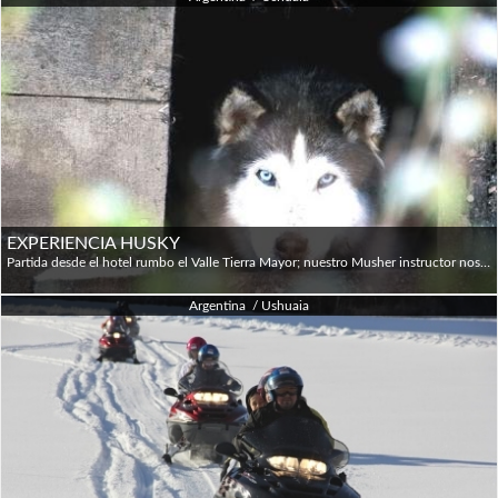
EXPERIENCIA HUSKY
Partida desde el hotel rumbo el Valle Tierra Mayor; nuestro Musher instructor nos da la bienvenida brindándonos una charla introductoria al mundo de los perros de trineo, visitando el criadero. Comenzamos luego la instrucción de conducción de trineo, conociendo las técnicas de armado y manejo del mismo. Colocamos los arneses a los perros, los enganchamos al trineo y al grito de ¡SIGA! comienza nuestra aventura en trineos de perros, un viaje intenso y a la vez divertido. A medida que avanzamos nuestra caravana de trineos se adentra en el valle nevado, para culminar en el refugio del hachero donde repondremos calorías con un refrigerio; luego de descansar, mushers y perros continuamos la travesía, atravesando bosque, ríos congelados y experimentando el mágico silencio blanco. Máximo 8 pasajeros y 4 trineos. Para participar los pasajeros deben gozar de un buen estado de salud, le tienen que gustar los perros y poseer un espíritu de trabajo en equipo. Ir en trineos de perros es una actividad comparable a la del ski de fondo, así que hay que estar en una razonable forma física.
Argentina / Ushuaia