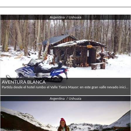
Argentina / Ushuaia
AVENTURA BLANCA
Partida desde el hotel rumbo el Valle Tierra Mayor: en este gran valle nevado iniciamos la travesía en trineos tirado por Huskies; luego de atravesar el valle ingresamos al bosque por un antiguo camino de leñadores, en medio de este centenario de bosque de Lengas arribamos al refugio del Hachero (pequeña cabaña de troncos calefaccionada a leña). Nos despedimos de los Huskies y nuestro guía nos ayuda a calzarnos las raquetas (sin las cuales no podríamos caminar debido al espesor de la nieve que normalmente llega al metro). El objetivo: la cascada de Hielo del Alvear y el mirador del Valle. El regreso al refugio es más rápido y divertido ya que es cuesta abajo y culmina en el refugio del Hachero, donde vamos a recuperar energías con un chocolate caliente. Desde el refugio regresamos al valle Tierra Mayor caminando con raquetas.
Argentina / Ushuaia