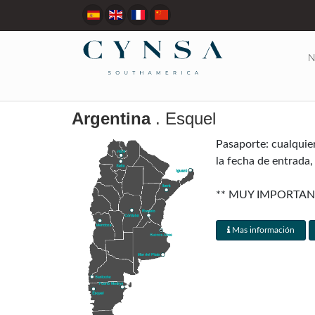
N
Argentina
. Esquel
Pasaporte: cualquie
la fecha de entrada,
** MUY IMPORTAN
RESERVA **
Mas información
Visados: Canadá, Aus
al momento del arrib
Regulaciones aduaner
país sin impuestos, 