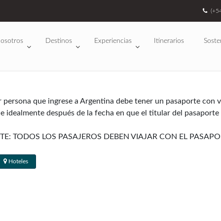
(+5
osotros
Destinos
Experiencias
Itinerarios
Soste
r persona que ingrese a Argentina debe tener un pasaporte con va
 e idealmente después de la fecha en que el titular del pasaporte
TE: TODOS LOS PASAJEROS DEBEN VIAJAR CON EL PASA
Hoteles
tralia, Nueva Zelanda y la mayoría de los países de Europa occid
o la mayoría de los visitantes obtienen un sellado de 90 días en
as: los artículos electrónicos (computadoras portátiles, cámaras
siempre que no estén destinados a la reventa. De tener muchos eq