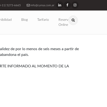
4-11) 5273-6665
info@cynsa.com.ar
nibilidad
Blog
Tarifario
Reservas
Online
lidez de por lo menos de seis meses a partir de
 abandona el país.
PORTE INFORMADO AL MOMENTO DE LA
ental no necesitan visa para visitar Argentina:
 su pasaporte.
 y teléfonos celulares) se pueden ingresar al
uipos, se recomienda llevar la lista con los