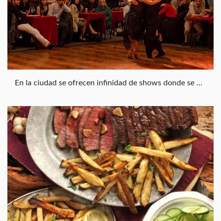
En la ciudad se ofrecen infinidad de shows donde se puede ver a parejas profesionales bailar Tango sobre un escenario; pero en ninguno de estos lugares se encuentra a los tangueros reales y locales. El “Porteño” va a las Milongas y es allí a donde nos lleva este paseo, para conocer sobre los códigos y tradiciones de la mano de un auténtico tanguero. Visitaremos una típica milonga Porteña donde los locales se juntan a bailar y escuchar tango; disfrutaremos de una Orquesta Típica en vivo; tomaremos una clase para aprender los primeros pasos y un guía especializado dará una introducción a los códigos de la milonga y características del baile.