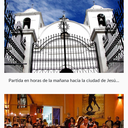
Partida en horas de la mañana hacia la ciudad de Jesús María recorriendo la Ruta Nac. 9 Norte, que actualmente coincide con el antiguo trazado del Camino Real al Alto Perú, visitando los siguientes lugares: Museo Jesuítico Nacional de Jesús María, Estancia que fuera adquirida por los Jesuitas en 1618. Anfiteatro de Doma y Folklore Martín Fierro: lugar donde se lleva a cabo todos los años en el mes de Enero el trascendente Festival Nacional de Doma y Folklore. Colonia Caroya: Localidad de inmigrantes italianos, es reconocida por su producción de embutidos, conservas y dulces. Casa de Caroya: lugar donde funcionó la primer fábrica de armas blancas del país, inaugurada en 1815. Aquí se hospedaron entre otros el Gral. Belgrano y el Gral. San Martín. Actualmente funciona un museo de artesanías y de la colonización. Luego se visita la Iglesia y Estancia Jesuítica Santa Catalina. 15 Km. al Sur se llega a la Localidad de Ascochinga. Zona levemente ondulada con profusa vegetación. Se visita la Capilla del Sagrado Corazón de Jesús. Continuando hacia el sur se llega a La Granja en donde se destacan grandes villas de estilo germánico. A 7 Km. al sur se llega a la localidad de Agua de Oro, donde se toma el camino que se dirige a la famosa Capilla de Candonga. La misma perteneció a los jesuitas. La Capilla data de 1730, en su altar se venera a la Virgen del Rosario y en su interior se pueden ver decoraciones realizadas por los indígenas. Es Monumento Histórico Nacional. Por último se recorrerán las localidades turísticas de El Manzano, Salsipuedes, y Río Ceballos, desde donde se retornará a la Ciudad de Córdoba.