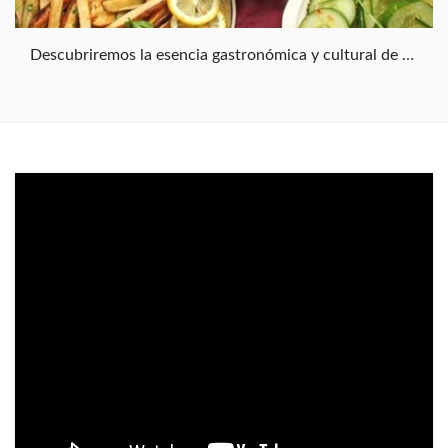
Descubriremos la esencia gastronómica y cultural de San Telmo, el barrio más antiguo de la ciudad. Degustaremos más de 10 platos y bebidas en 3 restaurantes seleccionados + el Mercado, caminando por sus calles empedradas mientras conocemos su historia. Los guías apasionados por la gastronomía, enriquecerán la experiencia compartiendo relatos sobre la comida, la cultura y las costumbres porteñas. La disponibilidad es de martes a sábados, en idiomas inglés y español; la duración total es de 3h 30' en las que se camina no más de 40'; el punto de Inicio es el bar El Federal (Carlos Calvo 599) y finaliza en Iceland (Defensa 1105)