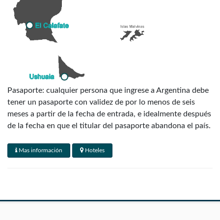
Pasaporte: cualquier persona que ingrese a Argentina debe
tener un pasaporte con validez de por lo menos de seis
meses a partir de la fecha de entrada, e idealmente después
de la fecha en que el titular del pasaporte abandona el país.
** MUY IMPORTANTE: TODOS LOS PASAJEROS DEBEN
Mas información
Hoteles
VIAJAR CON EL PASAPORTE INFORMADO AL
MOMENTO DE LA RESERVA **
Visados: Canadá, Australia, Nueva Zelanda y la mayoría de
los países de Europa occidental no necesitan visa para
visitar Argentina: al momento del arribo la mayoría de los