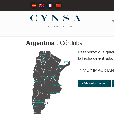
N
Argentina
. Córdoba
Pasaporte: cualquie
la fecha de entrada,
** MUY IMPORTAN
RESERVA **
Mas información
Visados: Canadá, Aus
al momento del arrib
Regulaciones aduaner
país sin impuestos, 