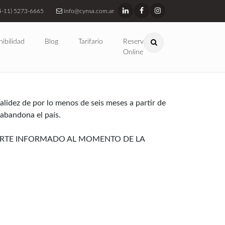
4-11) 5273-6665
info@cynsa.com.ar
nibilidad
Blog
Tarifario
Reservas
Online
lidez de por lo menos de seis meses a partir de
 abandona el país.
PORTE INFORMADO AL MOMENTO DE LA
ental no necesitan visa para visitar Argentina:
 su pasaporte.
 y teléfonos celulares) se pueden ingresar al
uipos, se recomienda llevar la lista con los