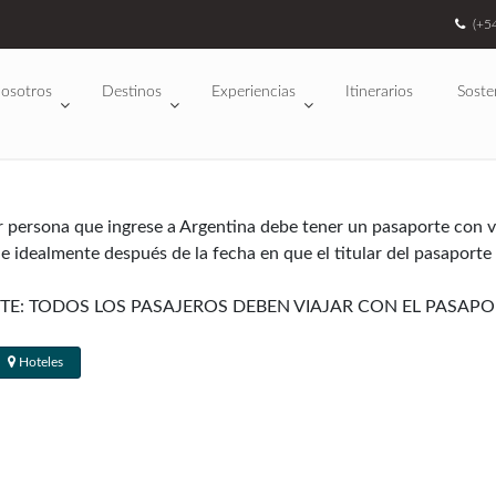
(+5
osotros
Destinos
Experiencias
Itinerarios
Soste
r persona que ingrese a Argentina debe tener un pasaporte con va
 e idealmente después de la fecha en que el titular del pasaporte
TE: TODOS LOS PASAJEROS DEBEN VIAJAR CON EL PASA
Hoteles
tralia, Nueva Zelanda y la mayoría de los países de Europa occid
o la mayoría de los visitantes obtienen un sellado de 90 días en
as: los artículos electrónicos (computadoras portátiles, cámaras
siempre que no estén destinados a la reventa. De tener muchos eq