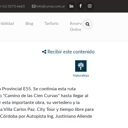
4-11) 5273-6665
info@cynsa.com.ar
nibilidad
Blog
Tarifario
Reservas
Online
Recibir este contenido
Naturaleza
a Provincial E55. Se continúa esta ruta
 "Camino de las Cien Curvas" hasta llegar al
esta importante obra, su vertedero y la
 Villa Carlos Paz. City Tour y tiempo libre para
 Córdoba por Autopista Ing. Justiniano Allende