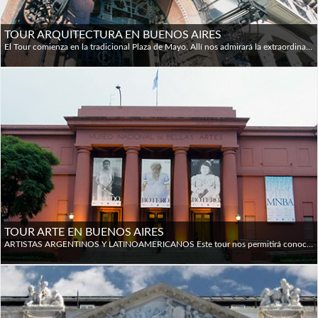
TOUR ARQUITECTURA EN BUENOS AIRES
El Tour comienza en la tradicional Plaza de Mayo. Allí nos admirará la extraordinaria arquitectura de la Catedral Metropolitana, el Cabildo y el Ministerio de Economía. Luego, recorreremos la Avenida de Mayo, donde disfrutaremos su imponente riqueza arquitectónica. Una guía especializada nos explicará en detalle el estilo y las particularidades de las diferentes construcciones como La Prensa (actual Casa de Cultura), el Palacio Vera, el Hotel Castelar, el Palacio Barolo, el Congreso de la Nación y la Confitería El Molino. La próxima parada es el moderno barrio de Puerto Madero, una antigua zona portuaria que se ha convertido en un exclusivo polo residencial, gastronómico y de entretenimiento de talla internacional. Camino al aristocrático barrio de La Recoleta, observaremos el Palacio de los Tribunales, el Teatro Colón y el Teatro Nacional Cervantes. En la espléndida Plaza San Martín admiraremos los edificios más característicos de la ciudad: el ex Palacio Paz y el Edificio Kavanagh. Luego, caminaremos por la elegante Avenida Alvear, visitaremos el célebre Cementerio de La Recoleta y la Basílica de Nuestra Señora del Pilar. Por último, observaremos la Facultad de Derecho, de marcado estilo neoclásico, y nos detendremos en el curioso Edificio de Obras Sanitarias, construido íntegramente con piezas desmontables a fines del siglo XIX.
TOUR ARTE EN BUENOS AIRES
ARTISTAS ARGENTINOS Y LATINOAMERICANOS Este tour nos permitirá conocer las principales tendencias del arte argentino y latinoamericano a través de una visita a tres de los más importantes museos de la ciudad: el Museo Nacional de Bellas Artes, el Museo de Arte Latinoamericano de Buenos Aires y el Museo Benito Quinquela Martín. El Museo Nacional de Bellas Artes (MNBA) alberga una colección que asciende a aproximadamente 11.000 piezas entre pinturas, esculturas, tapices, grabados, dibujos y objetos, y se distingue por poseer una pequeña pero rica colección de arte europeo, entre las que se encuentran obras de Corot, Manet, Boudin, Cézanne, Renoir, Toulouse-Lautrec y Rodin. En el MNBA, visitaremos en detalle la sala de arte argentino, donde destacan piezas de artistas de la talla de Morel, Pueyrredón, López, Sívori, De la Cárcova, Fader y Quiroz, entre otros. El ultramoderno Museo de Arte Latinoamericano de Buenos Aires (MALBA), por su parte, fue construido específicamente para ser utilizado como museo por los arquitectos Gastón Atelman, Martín Fourcade y Alfredo Tapia, del estudio cordobés AFT Arquitectos. A diferencia del MNBA, el MALBA es un espacio destinado a la colección, conservación, estudio y difusión del arte latinoamericano desde principios del siglo XX hasta la actualidad. Algunos de los artistas en exhibición permanente son Frida Kahlo, Diego Rivera, Antonio Berni, Pedro Figari, Xul Solar, Guillermo Kuitca y otros. Además, en el corredor verde que une el MNBA con el MALBA, podremos apreciar las numerosas esculturas y monumentos que adornan nuestros parques. Muy cerca del MALBA se encuentra la impresionante Floralis Genérica, una flor mecánica de aluminio y acero, diseñada por el arquitecto argentino Eduardo Catalano, que imita el ciclo vital de una flor verdadera, abriéndose de día y cerrándose de noche. Para finalizar la visita, nos trasladamos al barrio de La Boca, donde visitamos el Museo Benito Quinquela Martín. Este museo, donado por el propio artista en 1933, alberga una importantísima parte de su obra, dedicada a testimoniar la vida del barrio y de sus habitantes.