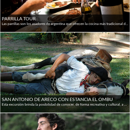
Población: 46 millones de habitantes (CENSO 2022)
Capital: Buenos Aires
Etnias: 85% blancos, 15% mestizos, indígenas y otras
PARRILLA TOUR
minorías
Las parrillas son los asadores de argentina que ofrecen la cocina más tradicional de Buenos Aires, pero la mayoría de los visitantes solo experimentan los más "turísticos" y lamentablemente se pierden algunos de los secretos más deliciosos de la ciudad. Para degustar los auténticos sabores de “porteños” (porteño se le dice al nacido en Buenos Aires), participe de esta caminata culinaria -acompañado de un guía privado- para descubrir locales al paso y aprender sobre la cultura y la cocina de Argentina. Puede elegir que el tour comience en los barrios de San Telmo o Palermo, con un traslado privado desde el hotel. El tour desde San Telmo es para quienes aman la arquitectura histórica y desean mezclarlo con una pequeña aventura. Comenzamos cerca del Mercado de San Telmo para una empanada casera en una institución familiar de vecindario. Después de explorar el mercado y ver a los carniceros argentinos en acción, se puede degustar la clásica comida callejera de Argentina: el “choripán”. El choripán argentino consiste en una salchicha hecha de carne de res y cerdo, caliente a la parrilla, dividida en el medio y servida en un rollo. Los taxistas hacen cola para ello todos los días. La parada principal del paseo es en una de las mejores y más antiguas parrillas de Buenos Aires donde se probará la “provoleta”, 2 cortes de carne, ensalada y Malbec. Terminamos en una pequeña heladería conocida por su selección de sabores de helados caseros. El tour de Palermo se centra en la zona alrededor de Las Cañitas, un barrio elegante conocido por sus hermosas avenidas arboladas, sus históricos campos de polo y su floreciente vida nocturna y gastronómica. Se comienza en una parrilla clásica, generalmente frecuentada por fanáticos del fútbol y conocida por su “choripán”. A continuación se visita una casa de empanadas al estilo del Norte argentino para probar las empanadas caseras que son las favoritas de la ciudad junto con una copa de vino Torrontés; luego disfrutamos de la mejor carne y el mejor servicio de la ciudad en una histórica y oculta parrilla, famosa entre los lugareños. Para completar una tarde placentera y deliciosa, visitamos una increíble "heladería" artesanal.
Idioma: español, y 17 lenguas indígenas
Religión: 93% católicos romanos; 2,5% protestantes; 2%
judíos; 1,5% católicos ucranianos; 1% ortodoxos armenios
SAN ANTONIO DE ARECO CON ESTANCIA EL OMBU
Esta excursión brinda la posibilidad de conocer, de forma recreativa y cultural, a uno de los últimos pueblos en la Argentina que guardan celosamente sus costumbres y mantienen vivas sus tradiciones, conservando la figura del gaucho como emblema de su identidad. Al medio día, llegan a la Estancia donde se puede apreciar la belleza y simplicidad de la naturaleza pampeana, y aprender sobre la vida rural. Acompañado por los gauchos, van a disfrutar de las diversas actividades que se ofrecen, como montar a caballo o hacer un paseo en sulky, además de presenciar destrezas gauchas y música folclórica. Itinerario: 08.30 hs: Pick up a su hotel en Buenos Aires. 10.00 hs: Recepción en San Antonio de Areco por nuestro guía local, quien los llevará a recorrer las hermosas calles del casco histórico, antiguas pulperías de gauchos, el renombrado Museo gauchesco Ricardo Guiraldes y los tradicionales talleres de artesanos. 12.00 hs: Partiremos rumbo a una exclusiva y genuina Estancia, donde se nos brindará una bienvenida con empanadas criollas y un delicioso asado. Visita de la Estancia acompañados por el guía. Actividades: cabalgatas, paseos en carruaje, música folclórica, y destrezas gauchas. En verano, la Estancia cuenta con una piscina. 16.30 hs: Partida a Buenos Aires.