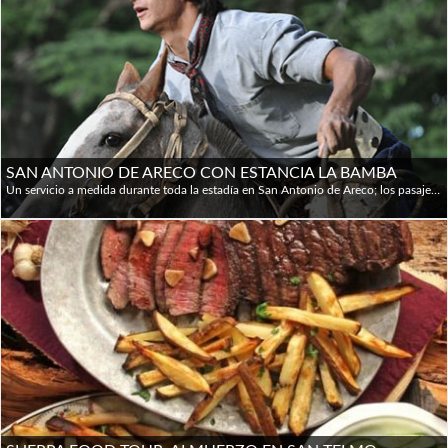
SAN ANTONIO DE ARECO CON ESTANCIA LA BAMBA
Un servicio a medida durante toda la estadía en San Antonio de Areco; los pasajeros son recibidos por guías locales que muestran los lugares destacados de la ciudad. Luego se visita una de las estancias más antiguas de la Argentina que combina el lujoso confort con la elegancia colonial: La Bamba de Areco. Este es un lugar lleno de historia y tradiciones e ideal para relajarse; se podrá degustar una exquisita comida tradicional y disfrutar las tradiciones gauchas y los deportes ecuestres, entre ellos el Polo. Itinerario: 08.30 hs: Pick-up por el hotel en Buenos Aires. 10.00 hs: Recepción en San Antonio de Areco por un guía local, para recorrer las hermosas calles del casco histórico, antiguas pulperías de gauchos y el renombrado Museo Draghi. Tour de compras (opcional) por los tradicionales talleres de artesanos. 12.00 hs: Partida a la Estancia La Bamba. Almuerzo en la estancia: asado típico. Actividades: cabalgatas, paseos en bicicletas o en sulky, pileta y caminatas al río. 16.30 hs: Partida a Buenos Aires.