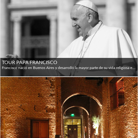
TOUR PAPA FRANCISCO
Francisco nació en Buenos Aires y desarrolló la mayor parte de su vida religiosa en dicha ciudad. Visitaremos: • Av. 9 de Julio - Independencia. Av. La Plata, antiguo Estadio de San Lorenzo (Carrefour) • Casa Natal - Barrio Flores Primera novia, Amalia Damonte. Plazoleta Herminia Brumana • Colegio de la Misericordia - Capilla Av. Directorio 2100 y Bonorino. Jardín de infantes, Primera Comunión y Misa dominical con su familia. • Basílica San José de Flores Donde tuvo su "revelación" y definió su vocación a los 17 años. Imágenes de San Pedro. San José, Virgen de Luján. • Centro de Buenos Aires - Av. 9 de Julio - Obelisco - Teatro Colón - Diagonal Norte - Plaza Mayo - Casa Rosada - Catedral - Arzobispado de Buenos Aires -Residencia Cardenal Bergoglio. Metro Línea A -Estación Perú con destino Estación Piedras. Regreso Hotel.