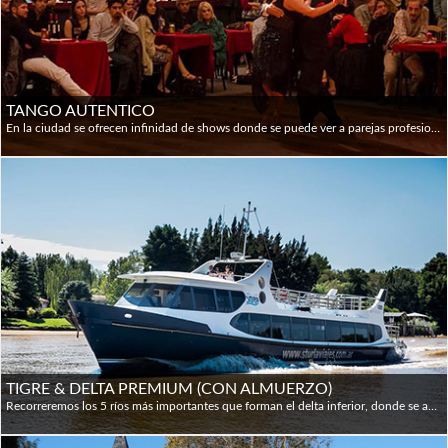
TANGO AUTENTICO
En la ciudad se ofrecen infinidad de shows donde se puede ver a parejas profesionales bailar Tango sobre un escenario; pero en ninguno de estos lugares se encuentra a los tangueros reales y locales. El “Porteño” va a las Milongas y es allí a donde nos lleva este paseo, para conocer sobre los códigos y tradiciones de la mano de un auténtico tanguero. Visitaremos una típica milonga Porteña donde los locales se juntan a bailar y escuchar tango; disfrutaremos de una Orquesta Típica en vivo; tomaremos una clase para aprender los primeros pasos y un guía especializado dará una introducción a los códigos de la milonga y características del baile.
TIGRE & DELTA PREMIUM (CON ALMUERZO)
Recorreremos los 5 ríos más importantes que forman el delta inferior, donde se aprecia su majestuosa belleza de tonos ocres y verdes. Observaremos los canales moldeados por la naturaleza, los clásicos clubes de remo, el Museo de Arte de Tigre y la singular vida de los habitantes de las islas. Finalizaremos el día con una visita al típico Puerto de Frutos y un sabroso almuerzo. Después volveremos en un viaje de 2 horas hasta Puerto Madero donde termina nuestra aventura.