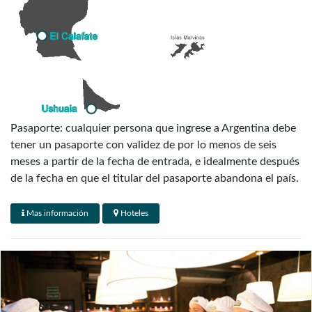
Pasaporte: cualquier persona que ingrese a Argentina debe
tener un pasaporte con validez de por lo menos de seis
meses a partir de la fecha de entrada, e idealmente después
de la fecha en que el titular del pasaporte abandona el país.
** MUY IMPORTANTE: TODOS LOS PASAJEROS DEBEN
Mas información
Hoteles
VIAJAR CON EL PASAPORTE INFORMADO AL
MOMENTO DE LA RESERVA **
Visados: Canadá, Australia, Nueva Zelanda y la mayoría de
los países de Europa occidental no necesitan visa para
visitar Argentina: al momento del arribo la mayoría de los