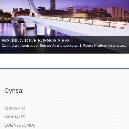
WALKING TOUR BUENOS AIRES
Caminatas históricas por Buenos Aires disponibles: 1) Puerto Madero: Históricamente, una de las cuentas pendientes de Buenos Aires ha sido la integración del río a la ciudad. Paradójicamente, a pesar de la importancia que ha tenido en el desarrollo político y económico de nuestro país, la presencia del río en la ciudad ha sido casi nula hasta 1991, año en que se comenzó la construcción de Puerto Madero, que transformó 170 hectáreas de un viejo puerto abandonado en una suerte de distrito internacional. El proyecto comenzó con la recuperación de un área de silos y depósitos en los diques; en la actualidad, el barrio se ha expandido hasta la Costanera Sur y la Reserva Ecológica, y concentra las más ambiciosas inversiones en materia gastronómica, hotelera y residencial. Comenzamos nuestra visita en el sector de los diques, junto al río, donde admiramos los antiguos silos, de construcción inglesa. Luego, visitamos el Edificio de Aduanas, de arquitectura Beaux-Arts, de mediados del siglo XX, y el Edificio Libertador, uno de los primeros rascacielos del país y del continente, donde actualmente funciona el Ministerio de Defensa. Volviendo a los diques, visitamos la Fragata Sarmiento; en su interior hay un museo, que nos permitirá descubrir el funcionamiento de una auténtica fragata del siglo XIX. Acto seguido, admiramos la torre ultramoderna del diario La Nación, el principal periódico argentino, fundado por Bartolomé Mitre en 1870. Para apreciar el contraste, visitamos el Palacio de Correos, construido laboriosamente entre 1889 y 1928, por el prestigioso arquitecto francés Norbert Maillard. 2) Retiro y Recoleta: A comienzos del siglo XX, la aristocracia agroganadera argentina vivía su momento de mayor pujanza; por entonces, París era de manera indiscutible el centro del mundo, y los aristócratas locales soñaban con competir con la Ciudad Luz, plasmando en el perfil urbano de Buenos Aires su opulencia económica, a imitación de la capital francesa, haciendo de Buenos Aires una verdadera metrópolis mundial. Nuestro punto de partida es la espléndida Plaza San Martín, ubicada en el corazón de la ciudad. Alrededor de la plaza observamos los espléndidos palacios de las familias Paz (actual Círculo Militar), Anchorena (donde hoy funciona el Ministerio de Relaciones Exteriores) y Haedo (un palacete neogótico, actual sede de la Administración de Parques Nacionales). A continuación, visitamos la Estación Retiro, de estilo academicista, inaugurada en 1915. Si bien el proyecto y los materiales provienen de Gran Bretaña, rivaliza en espíritu con las tradicionales gares ferroviarias parisinas. A continuación, recorremos la elegante calle Arroyo, que hace honor a su nombre con su serpenteante recorrido. Esta calle, además de algunos de los más espléndidos edificios de Buenos Aires, concentra las principales galerías de arte. Finalmente, recorremos la Avenida Alvear, una especie de versión a escala de los Champs Elysées parisinos. Allí, además de las boutiques de las grandes marcas internacionales, podremos observar suntuosos palacetes de arquitectura francesa, como el Palacio Ortíz Basualdo, actual embajada de Francia, y el Palacio Pereda, actual embajada de Brasil. 3) La Boca: Podría decirse que La Boca es uno de los barrios más auténticos de Buenos Aires, uno de los que mejor ha logrado sustraerse a las sucesivas oleadas de modernización e internacionalización que han sacudido a la ciudad a partir de la década de 1990. Ciertamente, este barrio de impronta portuaria y popular, ha defendido con uñas y dientes su peculiar identidad, de la cual el fútbol y el tango, verdaderos íconos porteños, son componentes fundamentales. La arquitectura de este barrio nos llamará poderosamente la atención. Fundamentalmente, dos tipos de construcciones: las casas de chapa, construidas por los inmigrantes con materiales de descarte hallados en el puerto, y luego pintados con las pinturas sobrantes de los astilleros; y los típicos conventillos, viviendas comunales en que vivían en la miseria y en el hacinamiento numerosas familias. Otro de los íconos del barrio es el estadio Alberto J. Armando, conocido popularmente como La Bombonera: se trata del estadio de Boca Juniors, el principal equipo de fútbol del país, y cuna futbolística de Diego Armando Maradona, uno de los grandes ídolos populares argentinos. Además, visitamos la mítica calle Caminito, un verdadero museo a cielo abierto dedicado al tango y al fútbol. Finalmente, visitamos el Museo Quinquela Martín, donado por el propio artista en 1933 para instalar una escuela primaria, un museo y su propia vivienda y taller. Allí descubriremos su fascinante obra, signada por una vida muy intensa y un fuerte compromiso social.
Cynsa
CONTACTO
MANUALES
QUIÉNES SOMOS