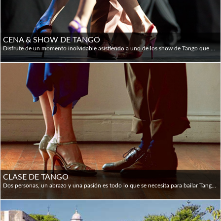
disponibles y se aceptan tarjetas de crédito en la mayoría
de los hoteles y restaurantes. Los cajeros automáticos
también se pueden usar para adelantos en efectivo en las
CENA & SHOW DE TANGO
principales tarjetas de crédito (no todas las tarjetas
Disfrute de un momento inolvidable asistiendo a uno de los show de Tango que Buenos Aires ofrece todas las noches. Allí encontrará las clásicas orquestas que recrean los estilos originales con ritmos melancólicos que recuerdan a las de los años cuarenta. Este show puede completarse con una típica comida, servida con los mejores vinos y excelente servicio y atmósfera. Las impresionantes letras, que ostentan la más auténtica poesía de la ciudad, son interpretadas por destacados cantantes. El show cuenta así con muchos artistas profesionales: músicos, bailarines y cantantes de primer nivel se funden para ofrecer un show inolvidable. Horarios: 8 pm (Cena-Show) y 9 pm (sólo Show)
extranjeras funcionan en cajeros automáticos). Son la mejor
manera de obtener dinero y casi todos tienen instrucciones
en inglés. Los límites de retiro pueden ser muy bajos,
aunque la tarifa de retiro puede ser relativamente alta. Los
cajeros automáticos de Banelco tienden a permitir grandes
retiros; pero en algunos lugares de la Patagonia (El Calafate
y El Chaltén, por ejemplo) y en los principales centros
turísticos se quedan rápidamente sin efectivo en
temporada alta.
Efectivo: la unidad monetaria de la Argentina es el peso
CLASE DE TANGO
(AR$). Los billetes vienen en denominaciones de 500, 1.000,
Dos personas, un abrazo y una pasión es todo lo que se necesita para bailar Tango esta popular danza del Rio de la Plata que cautiva al mundo entero con sus figuras, su música y su pasión. Para saber más de este mundo la propuesta es tomar una clase privada de Tango de la mano de expertos profesores que no sólo enseñarán los pasos básicos, sino que además contarán las características del género. Una hora a disposición con un instructor de Tango para aprender los fundamentos básicos de esta danza que enamora a gente de todo el mundo. Se puede elegir tomar la clase en el centro de la ciudad, en Palermo o en un espacio propio. Durante la clase se aprenderán los pasos básicos y algunos de los códigos del Tango.
2.000, 10.000 y 20.000 pesos. Actualmente, los dólares
estadounidenses son aceptados por muchas empresas
dedicadas al turismo, pero siempre se recomienda llevar