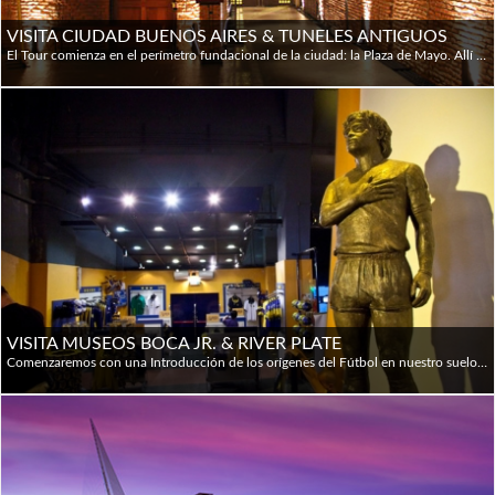
VISITA CIUDAD BUENOS AIRES & TUNELES ANTIGUOS
El Tour comienza en el perímetro fundacional de la ciudad: la Plaza de Mayo. Allí visitaremos la Casa Rosada, el Cabildo y la Catedral Metropolitana. Luego, nos trasladaremos a San Telmo, un antiguo barrio de calles empedradas dueño de una palpitante atmósfera bohemia y de un asombroso secreto: los misteriosos túneles subterráneos. Allí recorreremos el sistema de túneles y los diferentes objetos encontrados bajo tierra serán los encargados de contarnos la fascinante historia de la ciudad. La próxima parada es el pintoresco barrio de La Boca, donde pasearemos por la célebre Calle Caminito, uno de los íconos porteños más representativos. Disfrutaremos del barrio de Puerto Madero, poblado de sofisticados edificios, lujosos hoteles y exclusivos restaurantes. Luego de visitar la espléndida Plaza San Martín, recorreremos el barrio de La Recoleta. City Tour: PRIVADO - Visita al Zanjón de Granados (túneles): REGULAR
VISITA MUSEOS BOCA JR. & RIVER PLATE
Comenzaremos con una Introducción de los orígenes del Fútbol en nuestro suelo, donde destacaremos la importancia de los inmigrantes pioneros de esta Pasión en Argentina.Pasaremos por el Planetario, donde se jugó el primer partido Amateur, para luego recorrer los + de 100 años de historia de este deporte en nuestro pais: los primeros equipos, los que todavía sobreviven y los que ya no están. Jugadores, anécdotas, mitos y leyendas. Luego nos centraremos en la visita a los museos de los dos estadios de los equipos emblema de la ciudad. El Superclásico "es la experiencia deportiva más intensa del mundo", según el periodico Britanico The Sun. Finalizamos el Tour, conociendo en detalle las características deportivas y sociales de cada club. ⚽ Museo de La Pasion Boquense: es el primer espacio temático de fútbol en América, brinda al público la oportunidad de vivir una experiencia inolvidable vinculada al club más importante de la Argentina y uno de los más reconocidos del mundo. Modernas e impactantes técnicas de exhibición, más un recorrido entretenido y dinámico para todo tipo de público, muestran la dimensión que ha alcanzado el Club Atlético Boca Juniors durante sus más de cien años de historia. Sus triunfos, festejos y la pasión que identifica al club forman parte del Museo y atraen tanto a hinchas como visitantes de todas las latitudes. ⚽ El Museo River pretende ser un reservorio de la historia y el patrimonio del Club, posible de ser disfrutado por el público en general interesado en River Plate y en el fútbol mismo como expresión de la cultura popular.