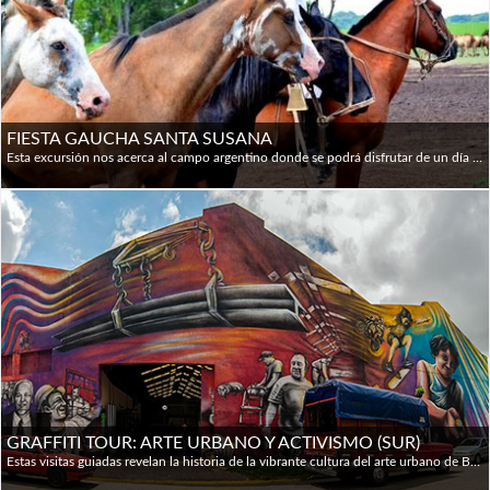
Tiendas de 9 / 10 hs a 20 / 21 hs lunes a sábado.
Cuando se habla de Argentina, inevitablemente aparecen en
la imaginación los gauchos y el tango, pero lo que
FIESTA GAUCHA SANTA SUSANA
realmente cautiva a muchos viajeros son sus bellezas
Esta excursión nos acerca al campo argentino donde se podrá disfrutar de un día en una estancia y descubrir su danza y canciones tradicionales, participando así de un verdadero Festival Gaucho. La recepción de bienvenida será con empanadas típicas y vino argentino. Luego se disfrutará de un delicioso asado argentino y a continuación habrá un show folklórico con canciones y bailes, una demostración de las habilidades gauchas, una exhibición de caballos y la sortija. También se podrá subir a un típico sulki para tener una mejor sensación de la forma de vida de los gauchos. Una experiencia inolvidable para vivir de cerca la vida en las Pampas y conocer las costumbres de su gente. Santa Susana está ubicada a 85 Km de la ciudad de Buenos Aires en Los Cardales.
naturales. La variedad de sus paisajes cubre desde los
desiertos más septentrionales a la cordillera de los Andes
en el sur; desde las cataratas de Iguazú a la desolada
Patagonia. Y, por encima de todo, se alza Buenos Aires: la
capital, una magnífica ciudad que puede sorprender tanto
por su elegancia como por su cultura neo-europea. De
hecho, la característica más reveladora del elevado número
de población inmigrante es comprobar cómo los rasgos de
la cultura europea se han mantenido intactos durante su
adaptación al denominado Nuevo Mundo.
GRAFFITI TOUR: ARTE URBANO Y ACTIVISMO (SUR)
Es el octavo país más grande del mundo y el segundo de
Estas visitas guiadas revelan la historia de la vibrante cultura del arte urbano de Buenos Aires, desde sus orígenes políticos hasta el contexto moderno, en el que se ha convertido en una de las ciudades más excitantes del mundo para el arte callejero. En un recorrido fuera de lo común se visitarán graffiti ocultos y galerías abiertas al aire libre. También se podrá conocer a los propios artistas y comprar obras de arte asequible. Este recorrido se ha desarrollado en estrecha colaboración con los artistas principales de la ciudad, lo que permite compartir sus historias personales y motivaciones, junto con el arte más espectacular que la ciudad tiene que ofrecer.
esta parte del continente americano. Limita al oeste con