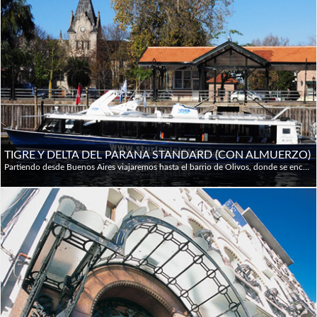
TIGRE Y DELTA DEL PARANA STANDARD (CON ALMUERZO)
Partiendo desde Buenos Aires viajaremos hasta el barrio de Olivos, donde se encuentra la Residencia Presidencial y pasaremos por las localidades de Martínez, La Lucila, Acassusso y San Isidro hasta alcanzar El Tigre, donde tomaremos una embarcación para navegar por diferentes ríos y arroyos del Delta del Paraná. Existen numerosos recreos y restaurantes frente al río. Dentro del Tigre hay numerosos canales, casas de fin de semana, clubes, algunos con bellos edificios como el club Italiano de estilo veneciano. Luego del paseo por los ríos del Tigre se regresa en Bus a la ciudad de Buenos Aires con destino a la zona de restaurantes, que se extiende desde Puerto Madero al barrio de San Nicolás. Allí se tomará un almuerzo de tres pasos, sin bebidas incluidas.