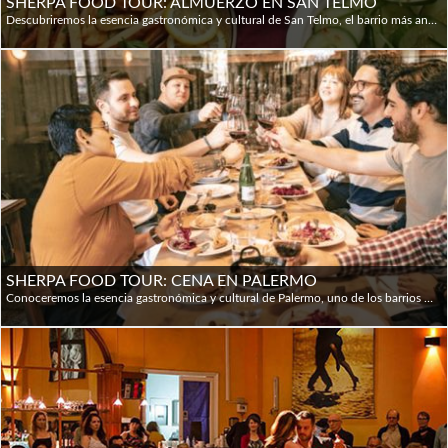
SHERPA FOOD TOUR: ALMUERZO EN SAN TELMO
Descubriremos la esencia gastronómica y cultural de San Telmo, el barrio más antiguo de la ciudad. Degustaremos más de 10 platos y bebidas en 3 restaurantes seleccionados + el Mercado, caminando por sus calles empedradas mientras conocemos su historia. Los guías apasionados por la gastronomía, enriquecerán la experiencia compartiendo relatos sobre la comida, la cultura y las costumbres porteñas. La disponibilidad es de martes a sábados, en idiomas inglés y español; la duración total es de 3h 30' en las que se camina no más de 40'; el punto de Inicio es el bar El Federal (Carlos Calvo 599) y finaliza en Iceland (Defensa 1105)
SHERPA FOOD TOUR: CENA EN PALERMO
Conoceremos la esencia gastronómica y cultural de Palermo, uno de los barrios más vibrantes de Buenos Aires. Degustaremos más de 10 platos y bebidas en 4 restaurantes seleccionados, caminando por sus calles mientras conocemos la historia, street art e identidad local. Los guías apasionados por la gastronomía, enriquecerán la experiencia compartiendo relatos sobre la comida, la cultura y las costumbres porteñas. La duración total es de 3h 30' en las que se camina no más de 40'; el punto de inicio es Picsa (Nicaragua 4896) y finaliza en Antiche Tentazioni (Honduras 4770)