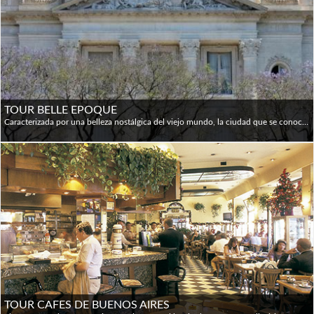
TOUR BELLE EPOQUE
Caracterizada por una belleza nostálgica del viejo mundo, la ciudad que se conoce como el "París del Sur" cuenta con maravillosas joyas arquitectónicas. Exploraremos los elegantes barrios de Recoleta y Retiro con aceras arboladas, palacios de principios de siglo y hermosos edificios de apartamentos. Visitaremos las obras maestras que rodean la extensa Plaza San Martín, un Palacio de Bellas Artes construido como residencia para la familia Anchorena; una imponente mansión inspirada en el Palacio del Louvre, y un rascacielos Art Deco de vanguardia, un hito que fue en el momento de la construcción, en 1936, el edificio de concreto más alto del mundo. El Museo de Artes Decorativas está decorado en estilo ecléctico, incluyendo el neoclásico; Círculo Militar, diseñado en París y construido en Buenos Aires para la familia Paz; la embajada francesa y la embajada brasileña; Palacio de San Martín, hoy en día el Ministerio de Asuntos Exteriores, entre otros hermosos edificios.
TOUR CAFES DE BUENOS AIRES