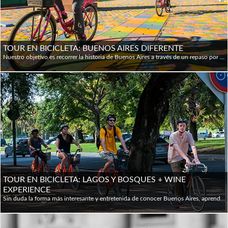
TOUR EN BICICLETA: BUENOS AIRES DIFERENTE
Nuestro objetivo es recorrer la historia de Buenos Aires a través de un repaso por sus acontecimientos más relevantes. Esta experiencia está pensada para quienes quieran conocer los puntos más destacados, sus barrios históricos y comerciales, y entender cómo creció esta gran metrópolis desde sus orígenes. Los puntos clave que recorreremos son: Plaza San Martín (nuestro punto de encuentro donde nos probamos los cascos, ajustamos las bicis y recordamos el valor histórico de este lugar, clave en la liberación de América), Monumento a los Caídos en Malvinas y Torre Monumental (charlaremos sobre el conflicto de Malvinas y la historia de la torre obsequiada por el Reino Unido), Puerto Madero y Puente de la Mujer (pedalearemos por el barrio más moderno donde aprenderemos cómo sus antiguos diques se transformaron en lofts y restaurantes, deteniéndonos frente al famoso Puente de la Mujer), Reserva Ecológica Costanera Sur (realizaremos una parada de 10 minutos en esta área protegida para conectar con la flora y fauna originaria de la costa; lunes y días post-tormenta cerrado), La Boca y Caminito (viajaremos en el tiempo hasta el barrio portuario que acunó al tango y a la gran ola inmigratoria; aquí tendremos entre 25 y 35 minutos para caminar por la famosa calle Caminito y luego pasaremos por el emblemático estadio de Boca Juniors), Parque Lezama y San Telmo (cruzaremos el primer barrio residencial de la ciudad, lleno de patrimonio, mitos y leyendas coloniales) y finalmente Plaza de Mayo (nuestra última parada es la plaza más importante del país, donde observaremos la Casa Rosada, el Cabildo y la Catedral mientras repasamos los hechos políticos que marcaron la historia argentina). Al finalizar, regresamos juntos al punto de partida.
TOUR EN BICICLETA: LAGOS Y BOSQUES + WINE
EXPERIENCE
Sin duda la forma más interesante y entretenida de conocer Buenos Aires, aprendiendo su historia y haciendo nuevos amigos mientras se disfruta de una memorable experiencia en nuestra ciudad, recorriendo en su mayoría senderos apropiados para bicicleta, evitando el tráfico siempre que sea posible y sin ser nada estresantes. Una escapada en bicicleta a uno de los más bellos lugares cercanos a la ciudad. El tour visita los Antiguos Docks de Puerto Madero, la Facultad de Derecho, el monumento Floralis Generica, Palermo Chico, Bosques y Lagos de Palermo con el Rosedal, el Estadio de River Plate, los Barrios Chino y de Belgrano, Palermo Hollywood y la Casa de Jorge Luis Borges. Al finalizar el tour disfrutaremos de una copa de vino acompañada de una tabla de quesos y fiambres.