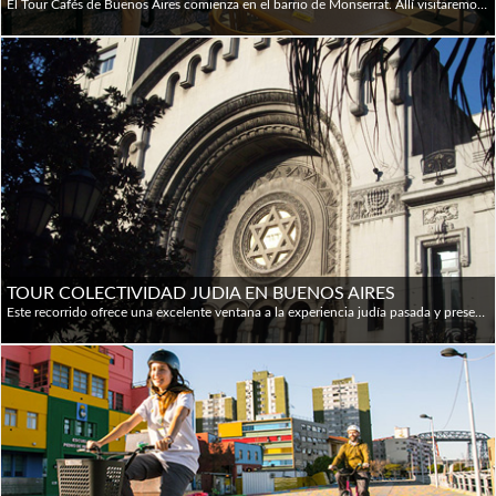
El Tour Cafés de Buenos Aires comienza en el barrio de Monserrat. Allí visitaremos el Café Puerto Rico, donde se reunían escritores e intelectuales como Paul Groussac y Rafael Obligado. Luego, será el turno del bar que Julio Cortázar menciona en su novela Los Premios: el célebre London City. El recorrido continúa en el tradicional Bar Dorrego, que nos ofrecerá una inigualable vista del encantador barrio de San Telmo. La última parada es el barrio de Almagro. Allí observaremos la lujosa confitería Las Violetas que tiene 80 metros cuadrados de bellísimo vitraux.
TOUR COLECTIVIDAD JUDIA EN BUENOS AIRES
Este recorrido ofrece una excelente ventana a la experiencia judía pasada y presente en la capital de Argentina. Con la comunidad judía más grande de Latinoamérica, Buenos Aires cuenta con una gran cantidad de sitios judíos; recorreremos los más significativos junto a un guía turístico judío argentino de nacimiento y crianza, quien dará vida a la historia de esta comunidad con comentarios en vivo, repletos de información, datos y perspectivas que no encontraremos en ningún libro ni guía de viajes. Visitaremos impresionantes sinagogas y los sitios donde ocurrieron los dos atentados en la década de 1990. Recorreremos el barrio judío de Buenos Aires para observar la vida cotidiana y experimentar el estilo de vida actual de esta comunidad, visitando los barrios de Recoleta, Once, San Telmo and Retiro, y otros más. El Museo Judío de Buenos Aires se inauguró en 1967 por iniciativa del Dr. Salvador Kibrick, miembro de la Congregación Israelí de la República Argentina, la primera institución judía de nuestro país, establecida en 1862. Está ubicado junto a la impresionante Sinagoga del Templo Libertad. De manera única, este museo narra las historias de los inmigrantes, las tradiciones y las colonias judías. Con el compromiso de transmitir lo que es característico del pueblo judío, presenta un recorrido interactivo a través de una colección permanente en constante diálogo con el presente, con el objetivo de crear un vínculo entre la exposición y la interpretación. El museo cuenta, a través de objetos, imágenes y palabras, la vida de los judíos en Argentina y en Europa, antes y durante la Segunda Guerra Mundial. Entre otras cosas, hay una colección de fotografías del alemán Heinz Jöst de 1941 en el gueto de Varsovia. Edificio construido originalmente para la Compañía Eléctrica Italo Argentina. Actualmente, el Museo de la Shoah trabaja con la tarea de transmitir las enseñanzas de la Shoah. La Fundación Memoria del Holocausto lleva a cabo una vasta tarea educativa, dirigida a crear conciencia en la sociedad sobre las graves consecuencias del racismo y la xenofobia. La Sinagoga de la Congregación Israelita de la República Argentina, también conocida como Templo Libertad, fue la primera sinagoga construida en Buenos Aires y la más antigua del país. Fue declarada Monumento Histórico Nacional en diciembre de 2000. La Asociación Mutual Israelita Argentina, AMIA, es un centro de la comunidad judía. Sus principales objetivos son promover el bienestar y el desarrollo de la comunidad judía argentina y mantener vivas las tradiciones y valores de esa comunidad. El 18 de julio de 1994, la sede de la AMIA fue objeto de un atentado con coche bomba. Fue el mayor ataque terrorista de la historia argentina, con 85 muertos y 300 heridos. La reconstrucción del nuevo edificio, que comenzó en agosto de 1995, costó poco más de 8 millones de dólares. La distancia desde el bloque de construcción permitió mantener a la vista las cicatrices dejadas por el edificio antiguo. El 26 de mayo de 1999 se inauguró el nuevo edificio. NOTA: Al reservar dentro del período de 72 horas hasta el inicio del tour, la visita a AMIA puede no estar disponible, aunque brindaremos diferentes alternativas.