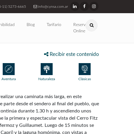
4-11) 5273-6665
info@cynsa.com.ar
nibilidad
Blog
Tarifario
Reservas
Online
Recibir este contenido
Aventura
Naturaleza
Clásicas
ealizar una caminata más larga, en este
e parte desde el sendero al final del pueblo, que
continúa durante 1.30 h y ascendiendo unos
e la primera y espectacular vista del Cerro Fitz
 Mermoz y Guillaumet. Luego de 15 minutos se
apri) y la laguna homónima, con vistas a